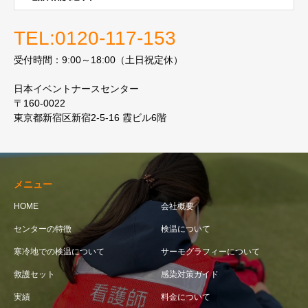
TEL:0120-117-153
受付時間：9:00～18:00（土日祝定休）
日本イベントナースセンター
〒160-0022
東京都新宿区新宿2-5-16 霞ビル6階
メニュー
HOME
会社概要
センターの特徴
検温について
寒冷地での検温について
サーモグラフィーについて
救護セット
感染対策ガイド
実績
料金について