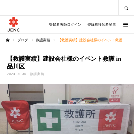
SEARCH
登録看護師ログイン
登録看護師希望者
ブログ
救護実績
【救護実績】建設会社様のイベント救護 in 品川区
ホーム
【救護実績】建設会社様のイベント救護 in
品川区
2024.01.30
救護実績