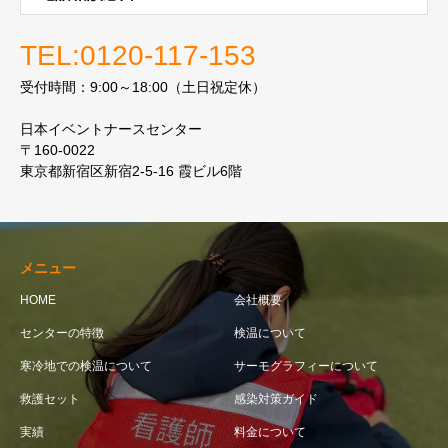
TEL:0120-117-153
受付時間：9:00～18:00（土日祝定休）
日本イベントナースセンター
〒160-0022
東京都新宿区新宿2-5-16 霞ビル6階
メニュー
HOME
会社概要
センターの特徴
検温について
寒冷地での検温について
サーモグラフィーについて
救護セット
感染対策ガイド
実績
料金について