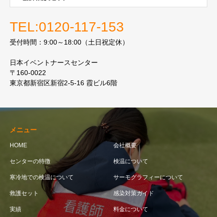
TEL:0120-117-153
受付時間：9:00～18:00（土日祝定休）
日本イベントナースセンター
〒160-0022
東京都新宿区新宿2-5-16 霞ビル6階
メニュー
HOME
会社概要
センターの特徴
検温について
寒冷地での検温について
サーモグラフィーについて
救護セット
感染対策ガイド
実績
料金について