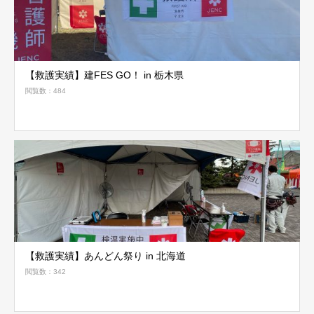
【救護実績】建FES GO！ in 栃木県
閲覧数：484
【救護実績】あんどん祭り in 北海道
閲覧数：342