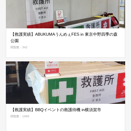
【救護実績】ABUKUMAうんめぇFES in 東京中野四季の森
公園
閲覧数：342
【救護実績】BBQイベントの救護待機 in横須賀市
閲覧数：1066