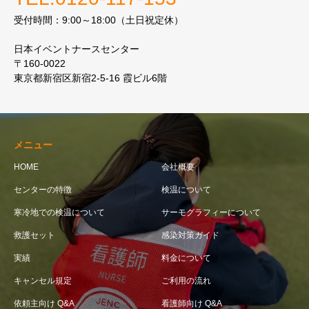
受付時間：9:00～18:00（土日祝定休）
日本イベントナースセンター
〒160-0022
東京都新宿区新宿2-5-16 霞ビル6階
メニュー
HOME
会社概要
センターの特徴
検温について
寒冷地での検温について
サーモグラフィーについて
救護セット
感染対策ガイド
実績
料金について
キャンセル規定
ご利用の流れ
依頼主向け Q&A
看護師向け Q&A