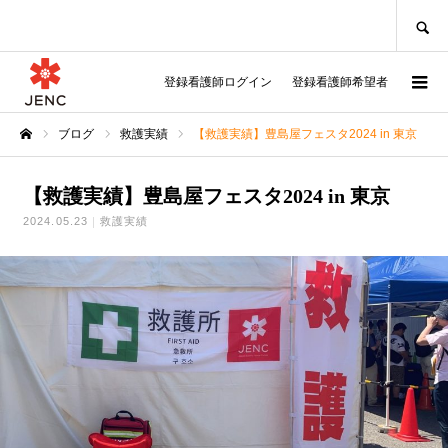
SEARCH
登録看護師ログイン
登録看護師希望者
ブログ
救護実績
【救護実績】豊島屋フェスタ2024 in 東京
ホーム
【救護実績】豊島屋フェスタ2024 in 東京
2024.05.23
救護実績