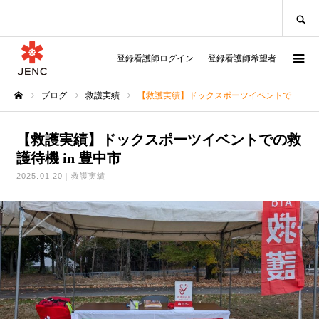
SEARCH
登録看護師ログイン
登録看護師希望者
ブログ
救護実績
【救護実績】ドックスポーツイベントでの救護待機 in 豊中市
ホーム
【救護実績】ドックスポーツイベントでの救
護待機 in 豊中市
2025.01.20
救護実績