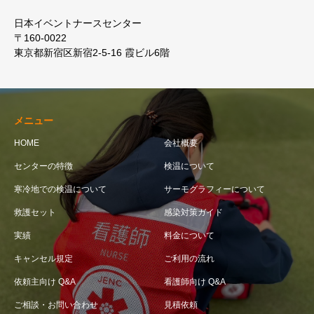
日本イベントナースセンター
〒160-0022
東京都新宿区新宿2-5-16 霞ビル6階
メニュー
HOME
会社概要
センターの特徴
検温について
寒冷地での検温について
サーモグラフィーについて
救護セット
感染対策ガイド
実績
料金について
キャンセル規定
ご利用の流れ
依頼主向け Q&A
看護師向け Q&A
ご相談・お問い合わせ
見積依頼