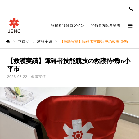
SEARCH
登録看護師ログイン
登録看護師希望者
ブログ
救護実績
【救護実績】障碍者技能競技の救護待機in小平市
ホーム
【救護実績】障碍者技能競技の救護待機in小
平市
2026.03.22
救護実績