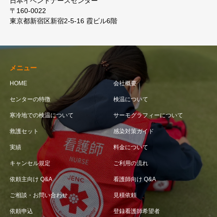
日本イベントナースセンター
〒160-0022
東京都新宿区新宿2-5-16 霞ビル6階
メニュー
HOME
会社概要
センターの特徴
検温について
寒冷地での検温について
サーモグラフィーについて
救護セット
感染対策ガイド
実績
料金について
キャンセル規定
ご利用の流れ
依頼主向け Q&A
看護師向け Q&A
ご相談・お問い合わせ
見積依頼
依頼申込
登録看護師希望者