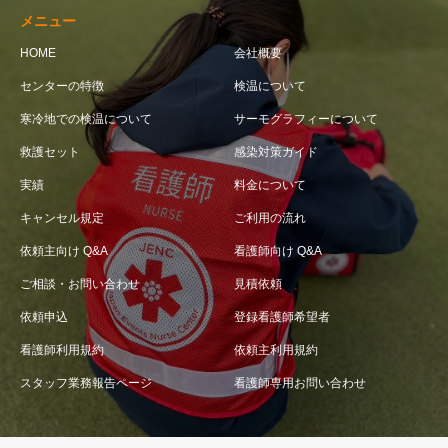
メニュー
HOME
会社概要
センターの特徴
検温について
寒冷地での検温について
サーモグラフィーについて
救護セット
感染対策ガイド
実績
料金について
キャンセル規定
ご利用の流れ
依頼主向け Q&A
看護師向け Q&A
ご相談・お問い合わせ
見積依頼
依頼申込
登録看護師希望者
看護師利用規約
依頼主利用規約
スタッフ業務報告ページ
看護師専用お問い合わせ