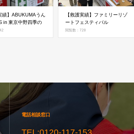
績】ABUKUMAうん
【救護実績】ファミリーリゾ
S in 東京中野四季の
ートフェスティバル
42
閲覧数：728
電話相談窓口
TEL:0120-117-153