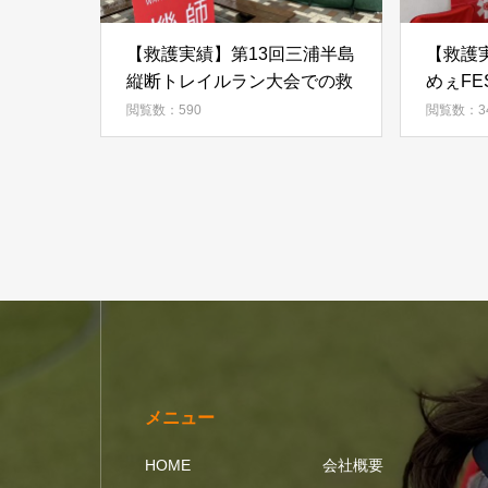
【救護実績】第13回三浦半島
【救護実
縦断トレイルラン大会での救
めぇFE
護
森公園
閲覧数：590
閲覧数：3
メニュー
HOME
会社概要