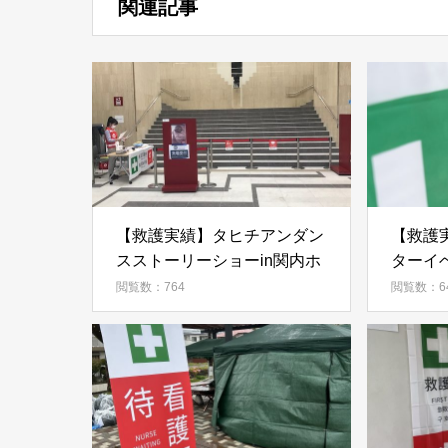
関連記事
【救護実績】タヒチアンダン
【救護
スストーリーショーin関内ホ
ターイベ
ール
閲覧数：764
閲覧数：6