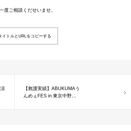
一度ご相談くだせいませ。
タイトルとURLをコピーする
納涼
【救護実績】ABUKUMAう
んめぇFES in 東京中野四
季の森公園