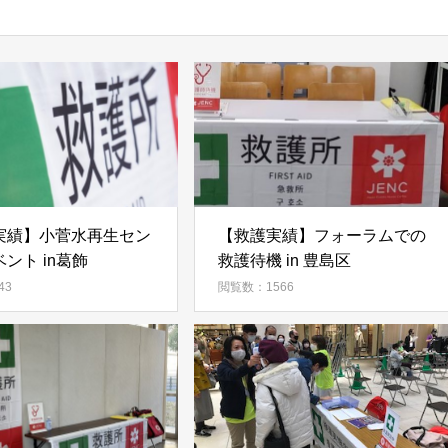
実績】小菅水再生セン
【救護実績】フォーラムでの
ント in葛飾
救護待機 in 豊島区
43
閲覧数：1566