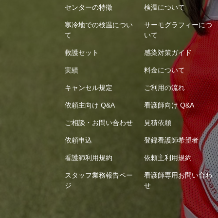
センターの特徴
検温について
寒冷地での検温につい
サーモグラフィーにつ
て
いて
救護セット
感染対策ガイド
実績
料金について
キャンセル規定
ご利用の流れ
依頼主向け Q&A
看護師向け Q&A
ご相談・お問い合わせ
見積依頼
依頼申込
登録看護師希望者
看護師利用規約
依頼主利用規約
スタッフ業務報告ペー
看護師専用お問い合わ
ジ
せ