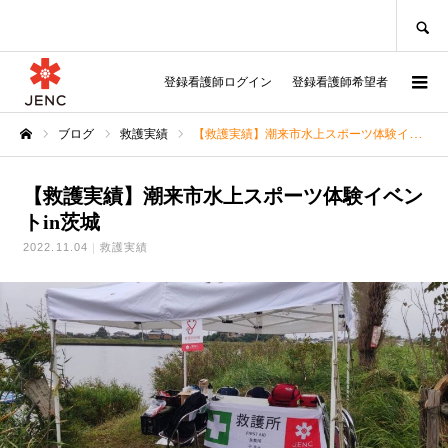
SEARCH
登録看護師ログイン
登録看護師希望者
ブログ
救護実績
【救護実績】潮来市水上スポーツ体験イベントin茨城
ホーム
【救護実績】潮来市水上スポーツ体験イベン
トin茨城
2022.11.04
救護実績