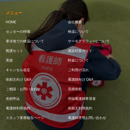
メニュー
HOME
会社概要
センターの特徴
検温について
寒冷地での検温について
サーモグラフィーについて
救護セット
感染対策ガイド
実績
料金について
キャンセル規定
ご利用の流れ
依頼主向け Q&A
看護師向け Q&A
ご相談・お問い合わせ
見積依頼
依頼申込
登録看護師希望者
看護師利用規約
依頼主利用規約
スタッフ業務報告ページ
看護師専用お問い合わせ