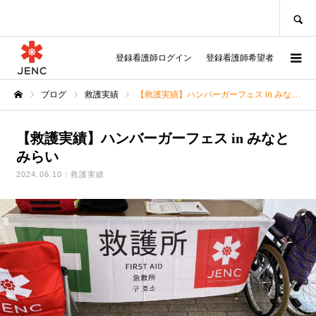
SEARCH
登録看護師ログイン
登録看護師希望者
ブログ
救護実績
【救護実績】ハンバーガーフェス in みなとみらい
ホーム
【救護実績】ハンバーガーフェス in みなと
みらい
2024.06.10
救護実績