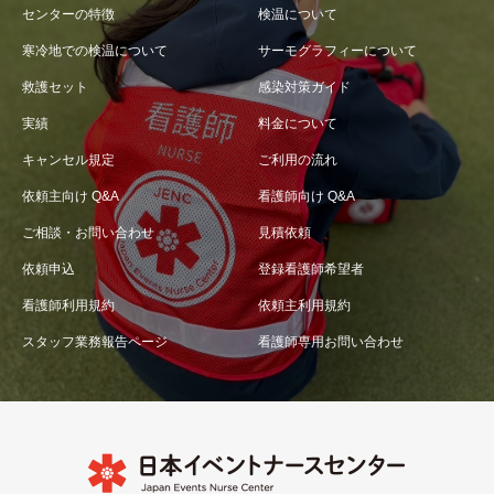
センターの特徴
検温について
寒冷地での検温について
サーモグラフィーについて
救護セット
感染対策ガイド
実績
料金について
キャンセル規定
ご利用の流れ
依頼主向け Q&A
看護師向け Q&A
ご相談・お問い合わせ
見積依頼
依頼申込
登録看護師希望者
看護師利用規約
依頼主利用規約
スタッフ業務報告ページ
看護師専用お問い合わせ