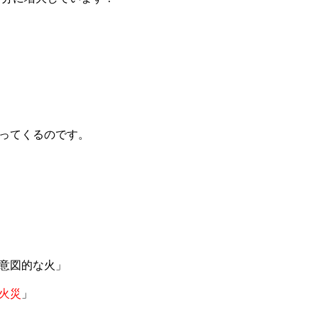
ってくるのです。
意図的な火」
火災
」